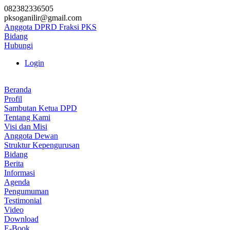
082382336505
pksoganilir@gmail.com
Anggota DPRD Fraksi PKS
Bidang
Hubungi
Login
Beranda
Profil
Sambutan Ketua DPD
Tentang Kami
Visi dan Misi
Anggota Dewan
Struktur Kepengurusan
Bidang
Berita
Informasi
Agenda
Pengumuman
Testimonial
Video
Download
E-Book