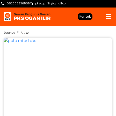
082382336505
pksoganilir@gmail.com
Kontak
Beranda
Artikel