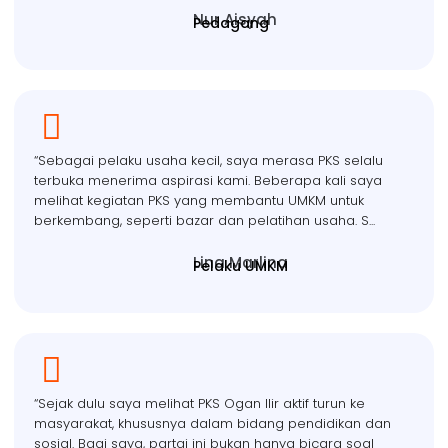
Nur Aisyah
Pedagang
“Sebagai pelaku usaha kecil, saya merasa PKS selalu
terbuka menerima aspirasi kami. Beberapa kali saya
melihat kegiatan PKS yang membantu UMKM untuk
berkembang, seperti bazar dan pelatihan usaha. S...
Lina Marlina
Pelaku UMKM
“Sejak dulu saya melihat PKS Ogan Ilir aktif turun ke
masyarakat, khususnya dalam bidang pendidikan dan
sosial. Bagi saya, partai ini bukan hanya bicara soal