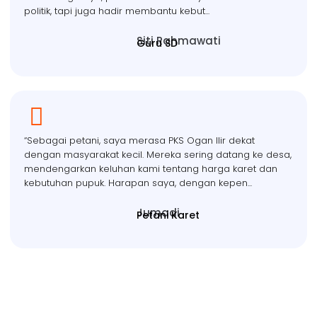
politik, tapi juga hadir membantu kebut...
Siti Rahmawati
Guru SD
“Sebagai petani, saya merasa PKS Ogan Ilir dekat
dengan masyarakat kecil. Mereka sering datang ke desa,
mendengarkan keluhan kami tentang harga karet dan
kebutuhan pupuk. Harapan saya, dengan kepen...
Jumadi
Petani Karet