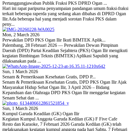
Pertanggungjawaban Publik Fraksi PKS DPRD Ogan ...
Hari ini rapat paripurna penyampaian pandangan umum fraksi-fraksi
terkait beberapa raperda yang sedang akan dibahas di DPRD Ogan
Ilir.Ada beberapa hal yang menjadi sorotan Fraksi PKS dalam
peny...
Mon, 2 March 2026
Perwakilan DPD PKS Ogan Ilir Ikuti BIMTEK Aplik...
Palembang, 28 Februari 2026 — Perwakilan Dewan Pimpinan
Daerah (DPD) Partai Keadilan Sejahtera (PKS) Ogan Ilir mengikuti
kegiatan Bimbingan Teknis (BIMTEK) Aplikasi Sapulidi yang
dilaksanakan pada ...
Sun, 1 March 2026
Senam & Pemeriksaan Kesehatan Gratis, DPD P...
Senam & Pemeriksaan Kesehatan Gratis, DPD PKS Ogan Ilir Ajak
Masyarakat Hidup Sehat Ogan Ilir, 3 April 2026 – Bidang
Kepanduan dan Olahraga DPD PKS Ogan Ilir menggelar kegiatan
Senam Sehat dan ...
Sun, 1 March 2026
Kumpul Garuda Keadilan (GK) Ogan Ilir
Kegiatan Kumpul Anggota Garuda Kedilan (GK) F Five Cafe
Resto dan Karaoke, 7 Februari 2026 Garuda Kedilan (GK) telah
melaksanakan kegiatan kumpul anggota pada hari Sabtu, 7 Februari