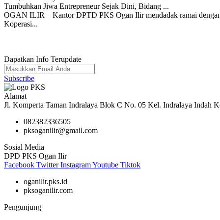
Tumbuhkan Jiwa Entrepreneur Sejak Dini, Bidang ...
OGAN ILIR – Kantor DPTD PKS Ogan Ilir mendadak ramai dengan kece
Koperasi...
Dapatkan Info Terupdate
Subscribe
Alamat
Jl. Komperta Taman Indralaya Blok C No. 05 Kel. Indralaya Indah Ke
082382336505
pksoganilir@gmail.com
Sosial Media
DPD PKS Ogan Ilir
Facebook
Twitter
Instagram
Youtube
Tiktok
oganilir.pks.id
pksoganilir.com
Pengunjung