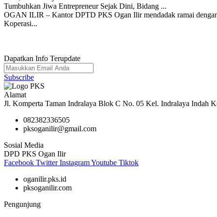
Tumbuhkan Jiwa Entrepreneur Sejak Dini, Bidang ...
OGAN ILIR – Kantor DPTD PKS Ogan Ilir mendadak ramai dengan kece
Koperasi...
Dapatkan Info Terupdate
Subscribe
Alamat
Jl. Komperta Taman Indralaya Blok C No. 05 Kel. Indralaya Indah Ke
082382336505
pksoganilir@gmail.com
Sosial Media
DPD PKS Ogan Ilir
Facebook
Twitter
Instagram
Youtube
Tiktok
oganilir.pks.id
pksoganilir.com
Pengunjung