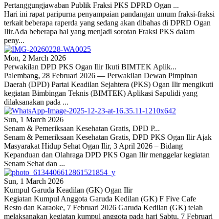
Pertanggungjawaban Publik Fraksi PKS DPRD Ogan ...
Hari ini rapat paripurna penyampaian pandangan umum fraksi-fraksi
terkait beberapa raperda yang sedang akan dibahas di DPRD Ogan
Ilir.Ada beberapa hal yang menjadi sorotan Fraksi PKS dalam
peny...
Mon, 2 March 2026
Perwakilan DPD PKS Ogan Ilir Ikuti BIMTEK Aplik...
Palembang, 28 Februari 2026 — Perwakilan Dewan Pimpinan
Daerah (DPD) Partai Keadilan Sejahtera (PKS) Ogan Ilir mengikuti
kegiatan Bimbingan Teknis (BIMTEK) Aplikasi Sapulidi yang
dilaksanakan pada ...
Sun, 1 March 2026
Senam & Pemeriksaan Kesehatan Gratis, DPD P...
Senam & Pemeriksaan Kesehatan Gratis, DPD PKS Ogan Ilir Ajak
Masyarakat Hidup Sehat Ogan Ilir, 3 April 2026 – Bidang
Kepanduan dan Olahraga DPD PKS Ogan Ilir menggelar kegiatan
Senam Sehat dan ...
Sun, 1 March 2026
Kumpul Garuda Keadilan (GK) Ogan Ilir
Kegiatan Kumpul Anggota Garuda Kedilan (GK) F Five Cafe
Resto dan Karaoke, 7 Februari 2026 Garuda Kedilan (GK) telah
melaksanakan kegiatan kumpul anggota pada hari Sabtu, 7 Februari