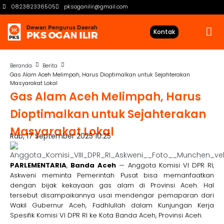
082382336505
pksoganilir@gmail.com
Kontak
Beranda
Berita
Gas Alam Aceh Melimpah, Harus Dioptimalkan untuk Sejahterakan
Masyarakat Lokal
Gas Alam Aceh Melimpah, Harus
Dioptimalkan untuk Sejahterakan
Masyarakat Lokal
Rab, 17 September 2025 10:25
PARLEMENTARIA
,
Banda
Aceh
— Anggota Komisi VI DPR RI,
Askweni meminta Pemerintah Pusat bisa memanfaatkan
dengan bijak kekayaan gas alam di Provinsi Aceh. Hal
tersebut disampaikannya usai mendengar pemaparan dari
Wakil Gubernur Aceh, Fadhlullah dalam Kunjungan Kerja
Spesifik Komisi VI DPR RI ke Kota Banda Aceh, Provinsi Aceh.