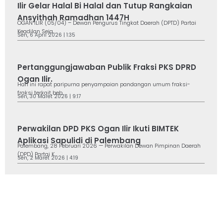
Ilir Gelar Halal Bi Halal dan Tutup Rangkaian
Ansyithah Ramadhan 1447H
OGAN ILIR (05/04) – Dewan Pengurus Tingkat Daerah (DPTD) Partai
Keadilan Seja...
Sen, 6 April 2026 | 1:35
Pertanggungjawaban Publik Fraksi PKS DPRD
Ogan Ilir.
Hari ini rapat paripurna penyampaian pandangan umum fraksi-
fraksi terkait beb...
Sen, 30 Maret 2026 | 9:17
Perwakilan DPD PKS Ogan Ilir Ikuti BIMTEK
Aplikasi Sapulidi di Palembang
Palembang, 28 Februari 2026 — Perwakilan Dewan Pimpinan Daerah
(DPD) Partai K...
Sen, 2 Maret 2026 | 4:19