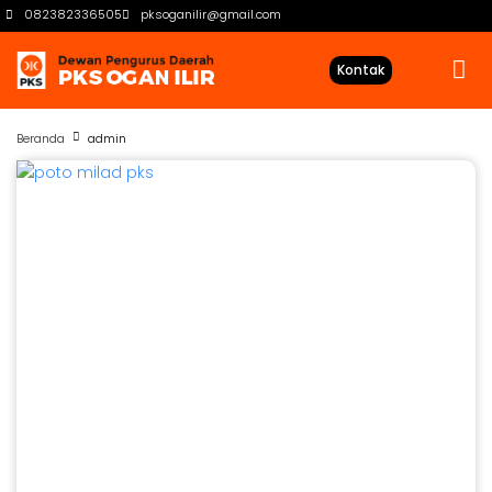
082382336505
pksoganilir@gmail.com
Kontak
Beranda
admin