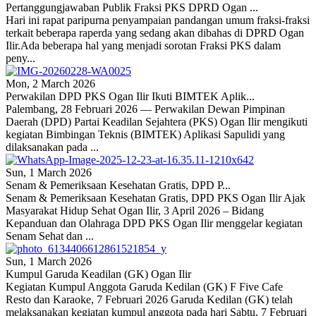
Pertanggungjawaban Publik Fraksi PKS DPRD Ogan ...
Hari ini rapat paripurna penyampaian pandangan umum fraksi-fraksi
terkait beberapa raperda yang sedang akan dibahas di DPRD Ogan
Ilir.Ada beberapa hal yang menjadi sorotan Fraksi PKS dalam
peny...
Mon, 2 March 2026
Perwakilan DPD PKS Ogan Ilir Ikuti BIMTEK Aplik...
Palembang, 28 Februari 2026 — Perwakilan Dewan Pimpinan
Daerah (DPD) Partai Keadilan Sejahtera (PKS) Ogan Ilir mengikuti
kegiatan Bimbingan Teknis (BIMTEK) Aplikasi Sapulidi yang
dilaksanakan pada ...
Sun, 1 March 2026
Senam & Pemeriksaan Kesehatan Gratis, DPD P...
Senam & Pemeriksaan Kesehatan Gratis, DPD PKS Ogan Ilir Ajak
Masyarakat Hidup Sehat Ogan Ilir, 3 April 2026 – Bidang
Kepanduan dan Olahraga DPD PKS Ogan Ilir menggelar kegiatan
Senam Sehat dan ...
Sun, 1 March 2026
Kumpul Garuda Keadilan (GK) Ogan Ilir
Kegiatan Kumpul Anggota Garuda Kedilan (GK) F Five Cafe
Resto dan Karaoke, 7 Februari 2026 Garuda Kedilan (GK) telah
melaksanakan kegiatan kumpul anggota pada hari Sabtu, 7 Februari