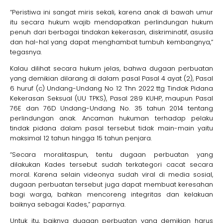
“Peristiwa ini sangat miris sekali, karena anak di bawah umur
itu secara hukum wajib mendapatkan perlindungan hukum
penuh dari berbagai tindakan kekerasan, diskriminatif, asusila
dan hal-hal yang dapat menghambat tumbuh kembangnya,”
tegasnya.
Kalau dilihat secara hukum jelas, bahwa dugaan perbuatan
yang demikian dilarang di dalam pasal Pasal 4 ayat (2), Pasal
6 huruf (c) Undang-Undang No 12 Thn 2022 ttg Tindak Pidana
Kekerasan Seksual (UU TPKS), Pasal 289 KUHP, maupun Pasal
76E dan 76D Undang-Undang No. 35 tahun 2014 tentang
perlindungan anak. Ancaman hukuman terhadap pelaku
tindak pidana dalam pasal tersebut tidak main-main yaitu
maksimal 12 tahun hingga 15 tahun penjara.
“Secara moralitaspun, tentu dugaan perbuatan yang
dilakukan Kades tersebut sudah terkategori cacat secara
moral. Karena selain videonya sudah viral di media sosial,
dugaan perbuatan tersebut juga dapat membuat keresahan
bagi warga, bahkan mencoreng integritas dan kelakuan
baiknya sebagai Kades,” paparnya.
Untuk itu, baiknya dugaan perbuatan yang demikian harus