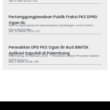
Sen, 6 April 2026 | 1:35
Pertanggungjawaban Publik Fraksi PKS DPRD
Ogan Ilir.
Hari ini rapat paripurna penyampaian pandangan umum fraksi-
fraksi terkait beb...
Sen, 30 Maret 2026 | 9:17
Perwakilan DPD PKS Ogan Ilir Ikuti BIMTEK
Aplikasi Sapulidi di Palembang
Palembang, 28 Februari 2026 — Perwakilan Dewan Pimpinan Daerah
(DPD) Partai K...
Sen, 2 Maret 2026 | 4:19