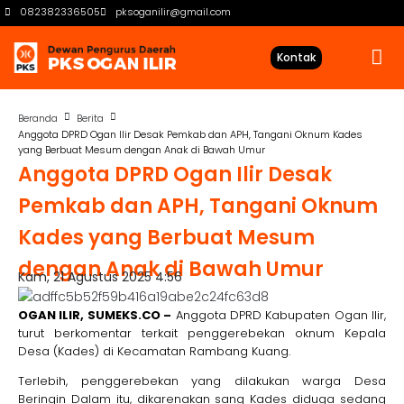
082382336505
pksoganilir@gmail.com
Kontak
Beranda
Berita
Anggota DPRD Ogan Ilir Desak Pemkab dan APH, Tangani Oknum Kades
yang Berbuat Mesum dengan Anak di Bawah Umur
Anggota DPRD Ogan Ilir Desak
Pemkab dan APH, Tangani Oknum
Kades yang Berbuat Mesum
dengan Anak di Bawah Umur
Kam, 21 Agustus 2025 4:56
OGAN ILIR, SUMEKS.CO –
Anggota DPRD Kabupaten Ogan Ilir,
turut berkomentar terkait penggerebekan oknum Kepala
Desa (Kades) di Kecamatan Rambang Kuang.
Terlebih, penggerebekan yang dilakukan warga Desa
Beringin Dalam itu, dikarenakan sang Kades diduga sedang