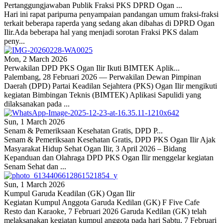
Pertanggungjawaban Publik Fraksi PKS DPRD Ogan ...
Hari ini rapat paripurna penyampaian pandangan umum fraksi-fraksi
terkait beberapa raperda yang sedang akan dibahas di DPRD Ogan
Ilir.Ada beberapa hal yang menjadi sorotan Fraksi PKS dalam
peny...
Mon, 2 March 2026
Perwakilan DPD PKS Ogan Ilir Ikuti BIMTEK Aplik...
Palembang, 28 Februari 2026 — Perwakilan Dewan Pimpinan
Daerah (DPD) Partai Keadilan Sejahtera (PKS) Ogan Ilir mengikuti
kegiatan Bimbingan Teknis (BIMTEK) Aplikasi Sapulidi yang
dilaksanakan pada ...
Sun, 1 March 2026
Senam & Pemeriksaan Kesehatan Gratis, DPD P...
Senam & Pemeriksaan Kesehatan Gratis, DPD PKS Ogan Ilir Ajak
Masyarakat Hidup Sehat Ogan Ilir, 3 April 2026 – Bidang
Kepanduan dan Olahraga DPD PKS Ogan Ilir menggelar kegiatan
Senam Sehat dan ...
Sun, 1 March 2026
Kumpul Garuda Keadilan (GK) Ogan Ilir
Kegiatan Kumpul Anggota Garuda Kedilan (GK) F Five Cafe
Resto dan Karaoke, 7 Februari 2026 Garuda Kedilan (GK) telah
melaksanakan kegiatan kumpul anggota pada hari Sabtu, 7 Februari