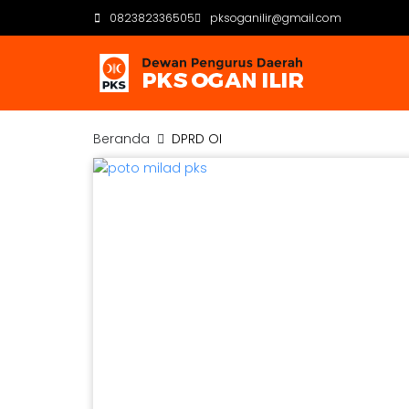
082382336505
pksoganilir@gmail.com
Beranda
DPRD OI