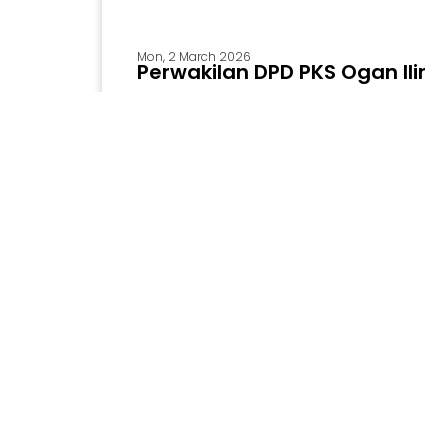
Mon, 2 March 2026
Perwakilan DPD PKS Ogan Ilir
Ikuti BIMTEK Aplik...
Palembang, 28 Februari 2026 — Perwakilan
Dewan Pimpinan Daerah (DPD) Partai
Keadilan Sejahtera (PKS) Ogan Ilir
mengikuti kegiatan Bimbingan Teknis
(BIMTEK) Aplikasi Sapulidi yang
dilaksanakan pada ...