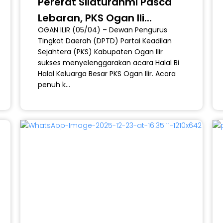
Pererat Silaturahmi Pasca
Lebaran, PKS Ogan Ili...
OGAN ILIR (05/04) – Dewan Pengurus
E-BOOK
Tingkat Daerah (DPTD) Partai Keadilan
 Partai
Download E-Book Materi
Downl
ra
Dakwah Gratis
K
Sejahtera (PKS) Kabupaten Ogan Ilir
sukses menyelenggarakan acara Halal Bi
Halal Keluarga Besar PKS Ogan Ilir. Acara
penuh k...