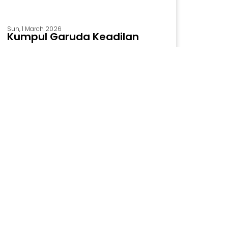
Sun, 1 March 2026
Kumpul Garuda Keadilan
(GK) Ogan Ilir
Kegiatan Kumpul Anggota Garuda Kedilan
(GK) F Five Cafe Resto dan Karaoke, 7
Februari 2026 Garuda Kedilan (GK) telah
melaksanakan kegiatan kumpul anggota
pada hari Sabtu, 7 Februari 2026, pukul
13....