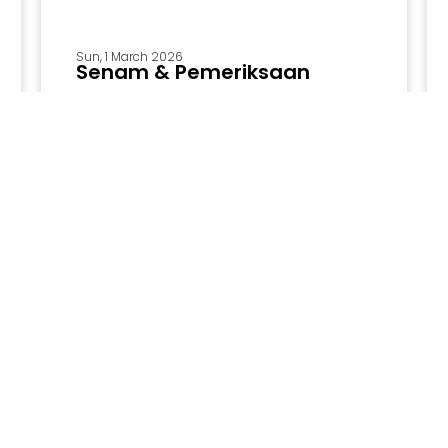
Sun, 1 March 2026
Senam & Pemeriksaan
Kesehatan Gratis, DPD P...
Senam & Pemeriksaan Kesehatan Gratis,
DPD PKS Ogan Ilir Ajak Masyarakat Hidup
Sehat Ogan Ilir, 3 April 2026 – Bidang
Kepanduan dan Olahraga DPD PKS Ogan
Ilir menggelar kegiatan Senam Sehat dan
...