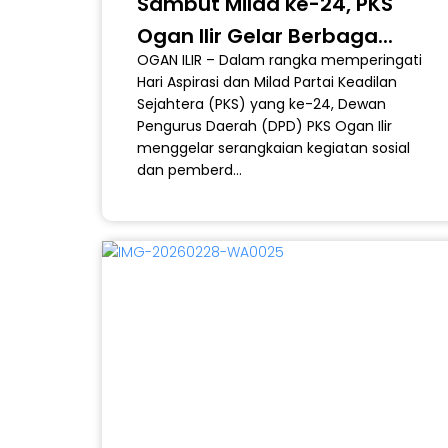
Sambut Milad ke-24, PKS
Ogan Ilir Gelar Berbaga...
OGAN ILIR – Dalam rangka memperingati
MARS
Hari Aspirasi dan Milad Partai Keadilan
Download Mars & Hymne
Keadilan Sejahte
Sejahtera (PKS) yang ke-24, Dewan
Pengurus Daerah (DPD) PKS Ogan Ilir
menggelar serangkaian kegiatan sosial
dan pemberd...