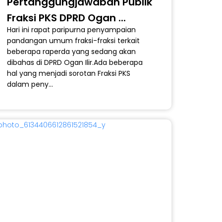
Pertanggungjawaban Publik
Fraksi PKS DPRD Ogan ...
Hari ini rapat paripurna penyampaian
LOGO
pandangan umum fraksi-fraksi terkait
oad Logo Resmi Partai
eadilan Sejahtera
beberapa raperda yang sedang akan
dibahas di DPRD Ogan Ilir.Ada beberapa
hal yang menjadi sorotan Fraksi PKS
dalam peny...