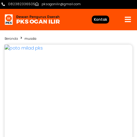
082382336505
pksoganilir@gmail.com
Kontak
Beranda
musda