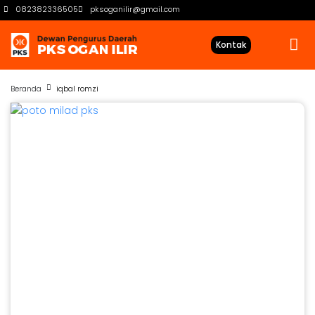
082382336505
pksoganilir@gmail.com
Kontak
Beranda
iqbal romzi