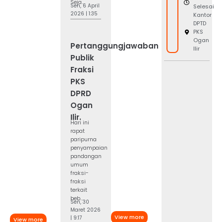
Seja...
Sen, 6 April
Selesai
2026 | 1:35
Kantor
DPTD
PKS
Ogan
Pertanggungjawaban
Ilir
Publik
Fraksi
PKS
DPRD
Ogan
Ilir.
Hari ini
rapat
paripurna
penyampaian
pandangan
umum
fraksi-
fraksi
terkait
beb...
Sen, 30
Maret 2026
View more
| 9:17
View more