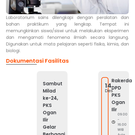
Laboratorium sains dilengkapi dengan peralatan dan
bahan praktikum yang lengkap. Tempat ini
memungkinkan siswa/siswi untuk melakukan eksperimen
dan mengamati fenomena ilmiah secara langsung.
Digunakan untuk mata pelajaran seperti fisika, kimia, dan
biologi.
Dokumentasi Fasilitas
Rakerda
Sambut
14
DPD
Milad
Des
PKS
ke-24,
Ogan
PKS
Ilir
Ogan
09.00
Ilir
-
16.00
Gelar
WIB
Berbagai
Aula