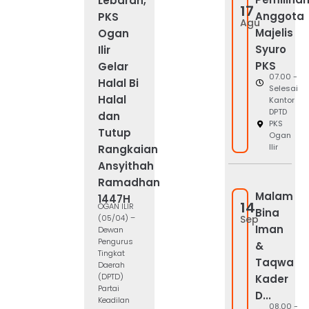
Lebaran,
17
Anggota
PKS
Agu
Majelis
Ogan
Syuro
Ilir
PKS
Gelar
07.00 -
Halal Bi
Selesai
Halal
Kantor
DPTD
dan
PKS
Tutup
Ogan
Ilir
Rangkaian
Ansyithah
Ramadhan
Malam
1447H
14
OGAN ILIR
Bina
(05/04) –
Sep
Iman
Dewan
Pengurus
&
Tingkat
Taqwa
Daerah
(DPTD)
Kader
Partai
D...
Keadilan
08.00 -