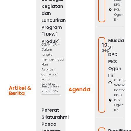
DPD
Kegiatan
PKS
dan
Ogan
Luncurkan
Ilir
Program
"1 UPA 1
Musda
Produk"
12
OGAN ILIR –
VI
Dalam
Sep
DPD
rangka
memperingati
PKS
Hari
Ogan
Aspirasi
dan Milad
Ilir
Partai
08.00 -
Keadilan...
Selesai
Jum, 5 Juni
Artikel &
Agenda
Kantor
2026 | 1:25
Berita
DPTD
PKS
Ogan
Pererat
Ilir
Silaturahmi
Pasca
Pemiliha