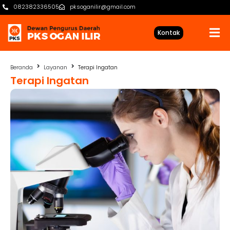
082382336505
pksoganilir@gmail.com
Kontak
Beranda
Layanan
Terapi Ingatan
Terapi Ingatan