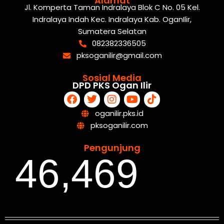
Alamat
Jl. Komperta Taman Indralaya Blok C No. 05 Kel.
Indralaya Indah Kec. Indralaya Kab. OganIlir,
Sumatera Selatan
082382336505
pksoganilir@gmail.com
Sosial Media
DPD PKS Ogan Ilir
oganilir.pks.id
pksoganilir.com
Pengunjung
46,469