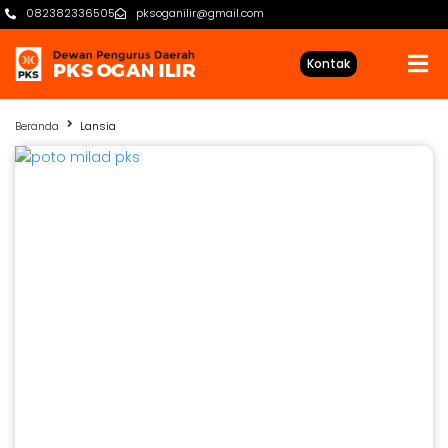
082382336505
pksoganilir@gmail.com
Kontak
Beranda
Lansia