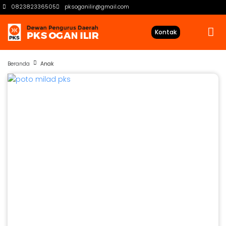
082382336505
pksoganilir@gmail.com
Kontak
Beranda
Anak