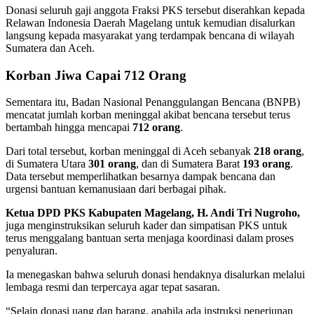
Donasi seluruh gaji anggota Fraksi PKS tersebut diserahkan kepada
Relawan Indonesia Daerah Magelang untuk kemudian disalurkan
langsung kepada masyarakat yang terdampak bencana di wilayah
Sumatera dan Aceh.
Korban Jiwa Capai 712 Orang
Sementara itu, Badan Nasional Penanggulangan Bencana (BNPB)
mencatat jumlah korban meninggal akibat bencana tersebut terus
bertambah hingga mencapai
712 orang
.
Dari total tersebut, korban meninggal di Aceh sebanyak
218 orang
,
di Sumatera Utara
301 orang
, dan di Sumatera Barat
193 orang
.
Data tersebut memperlihatkan besarnya dampak bencana dan
urgensi bantuan kemanusiaan dari berbagai pihak.
Ketua DPD PKS Kabupaten Magelang, H. Andi Tri Nugroho,
juga menginstruksikan seluruh kader dan simpatisan PKS untuk
terus menggalang bantuan serta menjaga koordinasi dalam proses
penyaluran.
Ia menegaskan bahwa seluruh donasi hendaknya disalurkan melalui
lembaga resmi dan terpercaya agar tepat sasaran.
“Selain donasi uang dan barang, apabila ada instruksi penerjunan